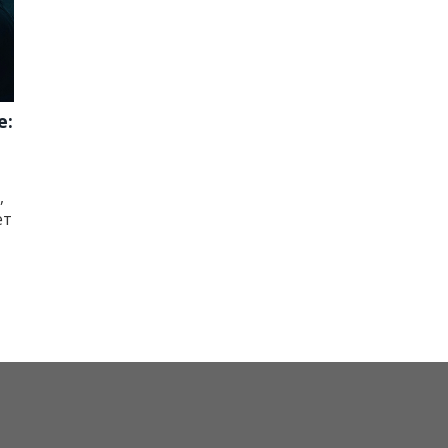
e:
,
ет
ь