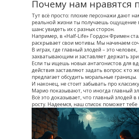
Почему нам нравятся 
Тут всё просто: плохие персонажи дают на
реальной жизни ты получаешь ощущение по
шанс увидеть их с разных сторон.
Например, в «Half‑Life» Гордон Фримен ст
раскрывает свои мотивы. Мы начинаем соч
В играх, где главный злодей – это человек
захватывающим и заставляет держать зр
Если ты ищешь новых антагонистов для вдох
действия заставляют задать вопрос: кто 
предлагает обсудить моральные границы.
И наконец, не стоит забывать про классику
Марио показывают, что иногда главный зл
Всё это доказывает, что главный злодей в
росту. Надеемся, наш список поможет теб