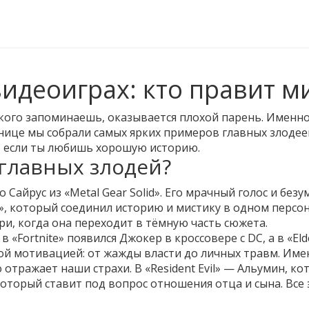
видеоиграх: кто правит м
кого запоминаешь, оказывается плохой парень. Именно
анице мы собрали самых ярких примеров главных злодее
ь, если ты любишь хорошую историю.
 главных злодей?
о Сайрус из «Metal Gear Solid». Его мрачный голос и бе
d», который соединил историю и мистику в одном персон
ири, когда она переходит в тёмную часть сюжета.
 «Fortnite» появился Джокер в кроссовере с DC, а в «El
ой мотивацией: от жажды власти до личных травм. Име
 отражает наши страхи. В «Resident Evil» — Альумин, к
 который ставит под вопрос отношения отца и сына. Все