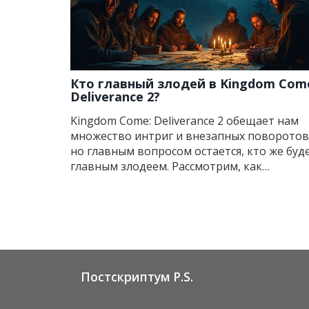
Кто главный злодей в Kingdom Com
Deliverance 2?
Kingdom Come: Deliverance 2 обещает нам
множество интриг и внезапных поворотов
но главным вопросом остается, кто же буд
главным злодеем. Рассмотрим, как
развивается сюжет и кто может примерит
на себя эту роль. При анализе предыдущих
частей игры и доступной информации,
можно выделить несколько кандидатов.
Погружаемся в мир, где честь и
предательство идут рука об руку.
Постскриптум P.S.