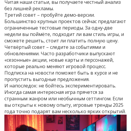
Читая наши статьи, вы получаете честный анализ
без лишней рекламы.
Третий совет – пробуйте демо‑версии.
Большинство крупных проектов сейчас предлагают
ограниченные тестовые периоды. За одну‑две
недели вы поймёте, подходит ли вам стиль игры, и
сможете решить, стоит ли платить полную цену.
Четвёртый совет – следите за событиями и
обновлениями. Часто разработчики выпускают
«сезонные» акции, новые карты и персонажей,
которые реально меняют игровой процесс.
Подписка на новости поможет быть в курсе и не
пропустить выгодные предложения.
И напоследок: не бойтесь экспериментировать.
Иногда самая интересная игра прячется за
странным жанром или необычным сеттингом. Если
вы открыты к новому опыту, игровые тренды 2025
года точно подарят вам несколько ярких открытий.