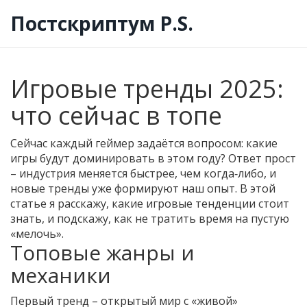
Постскриптум P.S.
Игровые тренды 2025:
что сейчас в топе
Сейчас каждый геймер задаётся вопросом: какие
игры будут доминировать в этом году? Ответ прост
– индустрия меняется быстрее, чем когда‑либо, и
новые тренды уже формируют наш опыт. В этой
статье я расскажу, какие игровые тенденции стоит
знать, и подскажу, как не тратить время на пустую
«мелочь».
Топовые жанры и
механики
Первый тренд – открытый мир с «живой»