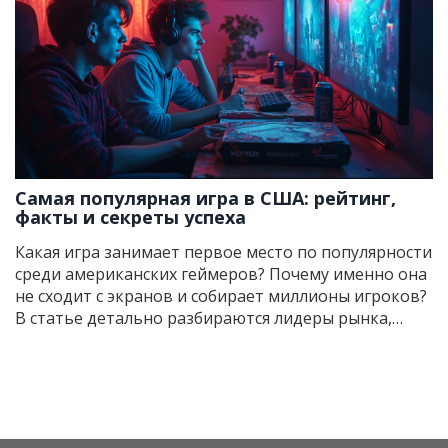
Самая популярная игра в США: рейтинг,
факты и секреты успеха
Какая игра занимает первое место по популярности
среди американских геймеров? Почему именно она
не сходит с экранов и собирает миллионы игроков?
В статье детально разбираются лидеры рынка,
причины бешеного успеха, интересные факты и
советы для новичков. Вы узнаете, на что реально
стоит обратить внимание в мире современных игр,
и почему улицы Лос-Анджелеса иногда пустеют
именно из-за одной игры. А еще расскажу, чем