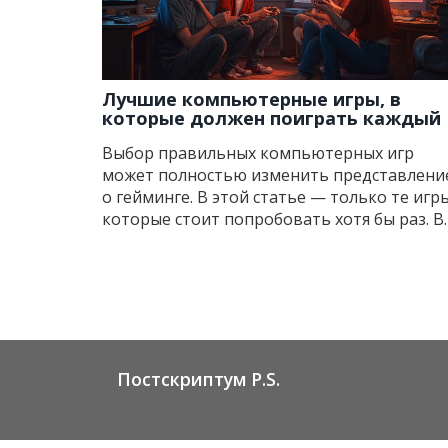
Лучшие компьютерные игры, в
которые должен поиграть каждый
Выбор правильных компьютерных игр
может полностью изменить представлени
о гейминге. В этой статье — только те игры
которые стоит попробовать хотя бы раз. В
узнаете, почему они получили культовый
статус, какие идеи и жанры стоят за ними, 
какие неожиданные советы могут помочь
сделать игру ещё интереснее. Всё просто и
понятно, без долгих вступлений и сложных
описаний. Примеры берутся из реальных
игровых историй и уникального опыта
Постскриптум P.S.
игроков.