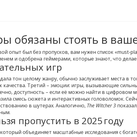
гры обязаны стоять в ва
вой опыт был без пропусков, вам нужен список «must‑pla
менем и одобрена геймерами, которые знают, что делае
ательных игр
адала тон целому жанру, обычно заслуживает места в то
ак качества. Третий – эмоции: игры, вызывающие сильные
ечно, доступность – если её можно найти в цифровом м
азила смесь сюжета и интерактивных головоломок. Сейча
вествованию в шутерах. Аналогично,
The Witcher 3
показал
ным.
ьзя пропустить в 2025 году
 который объединяет масштабные исследования с богато