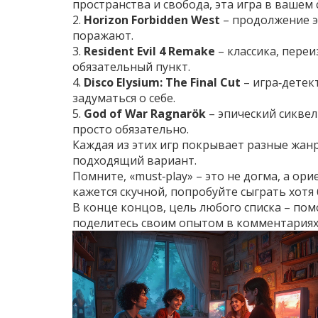
пространства и свобода, эта игра в вашем 
2.
Horizon Forbidden West
– продолжение э
поражают.
3.
Resident Evil 4 Remake
– классика, пере
обязательный пункт.
4.
Disco Elysium: The Final Cut
– игра‑детек
задуматься о себе.
5.
God of War Ragnarök
– эпический сиквел
просто обязательно.
Каждая из этих игр покрывает разные жанр
подходящий вариант.
Помните, «must‑play» – это не догма, а ор
кажется скучной, попробуйте сыграть хотя
В конце концов, цель любого списка – по
поделитесь своим опытом в комментариях 