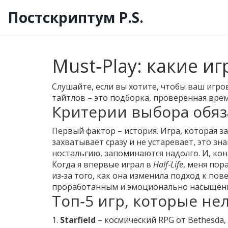
Постскриптум P.S.
Must‑Play: какие и
Слушайте, если вы хотите, чтобы ваш игро
тайтлов – это подборка, проверенная вре
Критерии выбора обяз
Первый фактор – история. Игра, которая з
захватывает сразу и не устаревает, это зн
ностальгию, запоминаются надолго. И, кон
Когда я впервые играл в
Half‑Life
, меня пор
из‑за того, как она изменила подход к по
проработанным и эмоционально насыщен
Топ‑5 игр, которые нел
1.
Starfield
– космический RPG от Bethesda,