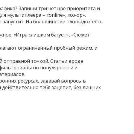
графика? Запиши три‑четыре приоритета и
ля мультиплеера – «online», «co‑op».
не запустит. На большинстве площадок есть
ажное: «Игра слишком багует», «Сюжет
длагают ограниченный пробный режим, и
ой отправной точкой. Статьи вроде
отфильтрованы по популярности и
атериалов.
ронних ресурсах, задавай вопросы в
я действительно тебя зацепит, без лишних