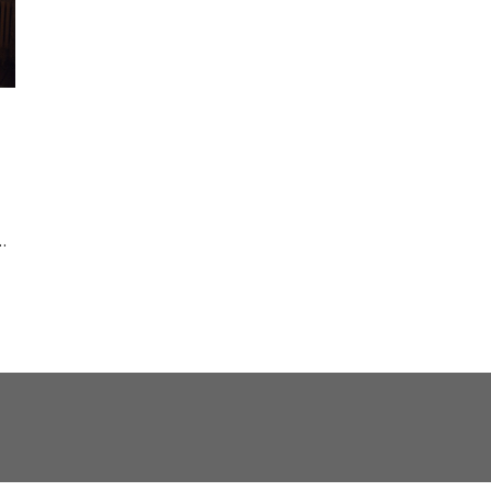
ез
а
ли
а