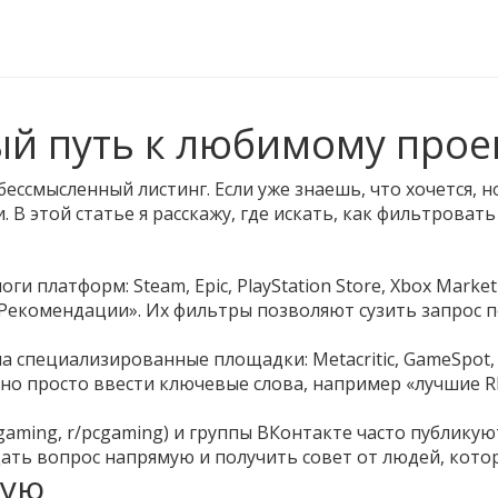
ый путь к любимому прое
бессмысленный листинг. Если уже знаешь, что хочется, 
В этой статье я расскажу, где искать, как фильтроват
и платформ: Steam, Epic, PlayStation Store, Xbox Marke
«Рекомендации». Их фильтры позволяют сузить запрос п
а специализированные площадки: Metacritic, GameSpot,
но просто ввести ключевые слова, например «лучшие R
r/gaming, r/pcgaming) и группы ВКонтакте часто публику
ть вопрос напрямую и получить совет от людей, котор
щую