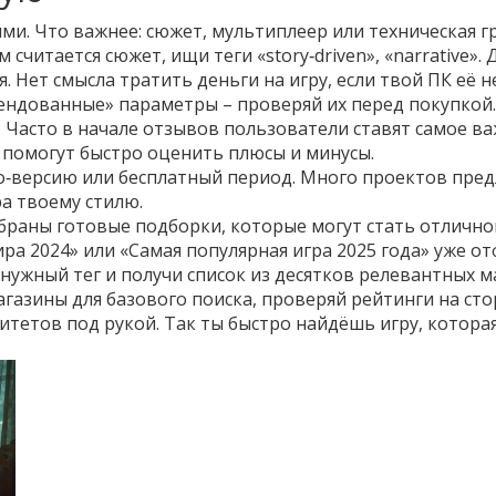
ми. Что важнее: сюжет, мультиплеер или техническая 
считается сюжет, ищи теги «story‑driven», «narrative». Д
 Нет смысла тратить деньги на игру, если твой ПК её 
ндованные» параметры – проверяй их перед покупкой.
. Часто в начале отзывов пользователи ставят самое в
ы помогут быстро оценить плюсы и минусы.
мо‑версию или бесплатный период. Много проектов пре
ра твоему стилю.
обраны готовые подборки, которые могут стать отличн
ира 2024» или «Самая популярная игра 2025 года» уже 
нужный тег и получи список из десятков релевантных м
азины для базового поиска, проверяй рейтинги на сто
тетов под рукой. Так ты быстро найдёшь игру, котора