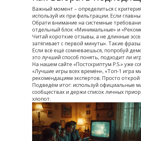
Важный момент – определиться с критерия
используй их при фильтрации. Если главным 
Обрати внимание на системные требования.
отдельный блок «Минимальные» и «Рекоме
Читай короткие отзывы, а не длинные эссе
затягивает с первой минуты». Такие фраз
Если всё ещё сомневаешься, попробуй де
это лучший способ понять, подходит ли иг
На нашем сайте «Постскриптум P.S.» уже с
«Лучшие игры всех времён», «Топ‑1 игра м
рекомендациям экспертов. Просто открой 
Подведём итог: используй официальные маг
сообществах и держи список личных приори
хлопот.