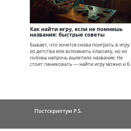
Как найти игру, если не помнишь
названия: быстрые советы
Бывает, что хочется снова поиграть в игру
из детства или вспомнить классику, но из
головы напрочь вылетело название. Не
стоит паниковать — найти игру можно и б
имени. В статье простым языком
рассказываю, как быстро сузить круг поиск
— будь то уникальные детали, геймплей и
даже обрывочные воспоминания. Делюсь
реальными примерами, хитростями поиск
и списком ресурсов, которые помогут
докопаться до истины. Всё максимально
Постскриптум P.S.
понятно и прикладно — пригодится даже
тем, кто не шарит в базах данных.