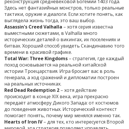
реконструкция средневековой Богемии 1403 года.
Здесь нет фантазийных монстров, только реальные
тактики, оружие и диалоги. Если хотите понять, как
выглядела жизнь тогда, это ваш выбор.
Assassin's Creed Valhalla
– хотя серия известна
вымес­тными сюжетами, в Valhalla много
исторических деталей о викингах, их поселениях и
битвах. Хороший способ увидеть Скандинавию того
времени в красивой графике.
Total War: Three Kingdoms
– стратегия, где каждый
поход основывается на реальной китайской
истории Троецарствия. Игра бросает вас в роль
генерала, а ход сражений и дипломатии построен
на реальных источниках.
Red Dead Redemption 2
– хотя действие
происходит в конце XIX века, игра прекрасно
передаёт атмосферу Дикого Запада: от костюмов
до поведения животных. Исторический контекст
помогает понять, почему мир менялся именно так.
Hearts of Iron IV
– для тех, кто интересуется Второй
мировой, эта стратегия позволяет управлять