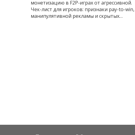
монетизацию в F2P-играх от агрессивной.
Чек-лист для игроков: признаки pay-to-win,
манипулятивной рекламы и скрытых
ловушек.