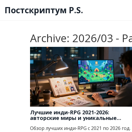
Постскриптум P.S.
Archive: 2026/03 - P
Лучшие инди-RPG 2021-2026:
авторские миры и уникальные
механики
Обзор лучших инди-RPG с 2021 по 2026 год.