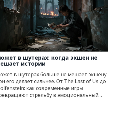
южет в шутерах: когда экшен не
ешает истории
южет в шутерах больше не мешает экшену
 он его делает сильнее. От The Last of Us до
olfenstein: как современные игры
ревращают стрельбу в эмоциональный
пыт.