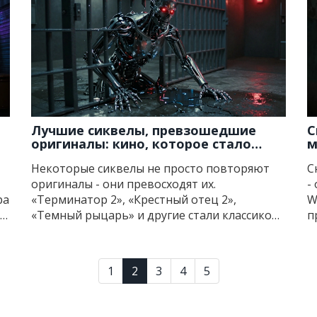
Лучшие сиквелы, превзошедшие
С
оригиналы: кино, которое стало
м
лучше первого
Некоторые сиквелы не просто повторяют
С
оригиналы - они превосходят их.
-
ра
«Терминатор 2», «Крестный отец 2»,
W
 в
«Темный рыцарь» и другие стали классикой,
п
потому что сделали больше, чем просто
о
продолжение. Это - кино, которое меняет
правила.
1
2
3
4
5