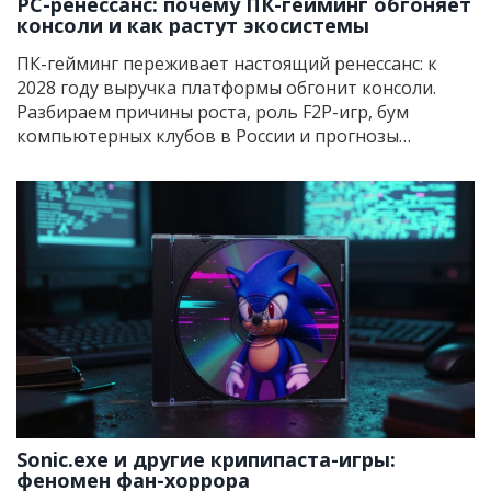
PC-ренессанс: почему ПК-гейминг обгоняет
консоли и как растут экосистемы
ПК-гейминг переживает настоящий ренессанс: к
2028 году выручка платформы обгонит консоли.
Разбираем причины роста, роль F2P-игр, бум
компьютерных клубов в России и прогнозы
развития экосистем до 2035 года.
Sonic.exe и другие крипипаста-игры:
феномен фан-хоррора