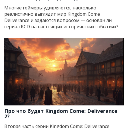
художественный вымысел
Многие геймеры удивляются, насколько
реалистично выглядит мир Kingdom Come
Deliverance и задаются вопросом — основан ли
сериал KCD на настоящих исторических событиях? В
этой статье мы рассмотрим, сколько правды в
сюжете игры, сравним игровые события с реальной
историей средневековой Богемии и расскажем, как
разработчики работали с историческими фактами.
Кроме того, вы узнаете неожиданные детали и
полезные советы по изучению мира игры. Всё по
делу, без воды.
Про что будет Kingdom Come: Deliverance
2?
Вторая часть серии Kingdom Come: Deliverance