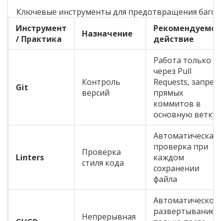
Ключевые инструменты для предотвращения багов
Инструмент
Рекомендуемое
Назначение
/ Практика
действие
Работа только
через Pull
Контроль
Requests, запрет
Git
версий
прямых
коммитов в
основную ветку
Автоматическая
проверка при
Проверка
Linters
каждом
стиля кода
сохранении
файла
Автоматическое
развертывание
Непрерывная