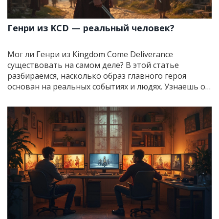
Генри из KCD — реальный человек?
Мог ли Генри из Kingdom Come Deliverance
существовать на самом деле? В этой статье
разбираемся, насколько образ главного героя
основан на реальных событиях и людях. Узнаешь о
реальных прототипах, исторических деталях и
фактах из жизни Чехии начала XV века. Также
расскажу, где разработчики взяли вдохновение для
сюжета. Всё по делу и без лишних домыслов.