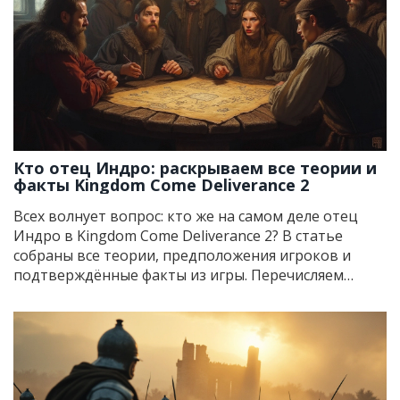
Кроме того, вы узнаете неожиданные детали и
полезные советы по изучению мира игры. Всё по
делу, без воды.
Кто отец Индро: раскрываем все теории и
факты Kingdom Come Deliverance 2
Всех волнует вопрос: кто же на самом деле отец
Индро в Kingdom Come Deliverance 2? В статье
собраны все теории, предположения игроков и
подтверждённые факты из игры. Перечисляем
известных кандидатов, указываем детали
диалогов, и рассказываем, почему этот вопрос
вообще стал центральным в обсуждениях фанатов.
Приводим самые спорные моменты, которые до сих
пор не дают покоя сообществу. Особое внимание —
советам, как узнать больше ещё до выхода игры.