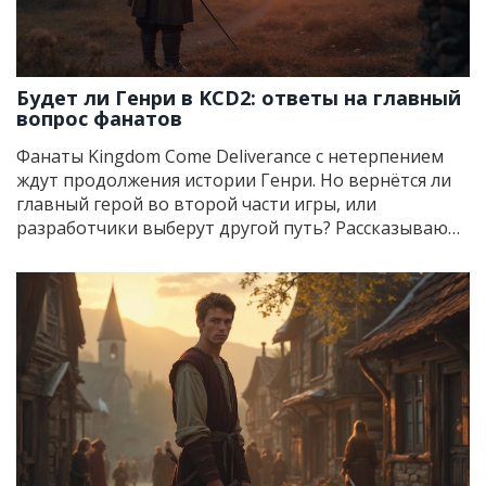
Будет ли Генри в KCD2: ответы на главный
вопрос фанатов
Фанаты Kingdom Come Deliverance с нетерпением
ждут продолжения истории Генри. Но вернётся ли
главный герой во второй части игры, или
разработчики выберут другой путь? Рассказываю
только проверенные факты без домыслов, делюсь
свежими новостями студии Warhorse, а также
мыслями игроков, которые внимательно изучают
каждый намёк. Плюс несколько советов для тех, кто
хочет подготовиться к релизу KCD2. Без воды —
только то, что действительно важно знать.