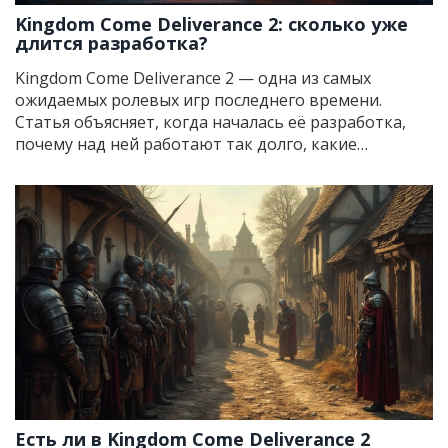
Kingdom Come Deliverance 2: сколько уже
длится разработка?
Kingdom Come Deliverance 2 — одна из самых
ожидаемых ролевых игр последнего времени.
Статья объясняет, когда началась её разработка,
почему над ней работают так долго, какие
неожиданные факты можно встретить в истории
создания и на какие детали в будущем релизе стоит
обратить внимание. Здесь разобраны реальные
причины задержек и дадутся советы тем, кто устал
ждать. Для поклонников серии — это способ узнать,
что действительно происходит за кулисами
любимой игры.
Есть ли в Kingdom Come Deliverance 2