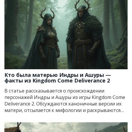
Кто была матерью Индры и Ашуры —
факты из Kingdom Come Deliverance 2
В статье рассказывается о происхождении
персонажей Индры и Ашуры из игры Kingdom Come
Deliverance 2. Обсуждаются каноничные версии их
матери, отсылается к мифологии и раскрываются
ключевые детали повествования. Приведены
интересные факты из лора игры и практические
советы для игроков, желающих лучше понять