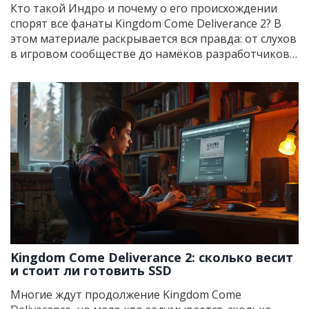
Кто такой Индро и почему о его происхождении
спорят все фанаты Kingdom Come Deliverance 2? В
этом материале раскрывается вся правда: от слухов
в игровом сообществе до намёков разработчиков,
а также реальные советы, как раскопать больше
информации прямо внутри игры. Узнаешь, влияет
ли статус Индро на квесты и отношения с
персонажами. Лови самые важные детали и
неожиданные повороты этой загадки.
Kingdom Come Deliverance 2: сколько весит
и стоит ли готовить SSD
Многие ждут продолжение Kingdom Come