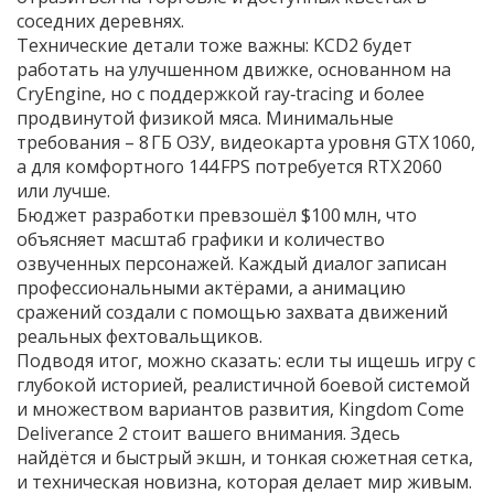
соседних деревнях.
Технические детали тоже важны: KCD2 будет
работать на улучшенном движке, основанном на
CryEngine, но с поддержкой ray‑tracing и более
продвинутой физикой мяса. Минимальные
требования – 8 ГБ ОЗУ, видеокарта уровня GTX 1060,
а для комфортного 144 FPS потребуется RTX 2060
или лучше.
Бюджет разработки превзошёл $100 млн, что
объясняет масштаб графики и количество
озвученных персонажей. Каждый диалог записан
профессиональными актёрами, а анимацию
сражений создали с помощью захвата движений
реальных фехтовальщиков.
Подводя итог, можно сказать: если ты ищешь игру с
глубокой историей, реалистичной боевой системой
и множеством вариантов развития, Kingdom Come
Deliverance 2 стоит вашего внимания. Здесь
найдётся и быстрый экшн, и тонкая сюжетная сетка,
и техническая новизна, которая делает мир живым.