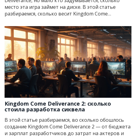
Deliverance, но мало кто задумывается, сколько
место эта игра займет на диске. В этой статье
разбираемся, сколько весит Kingdom Come
Deliverance 2, сколько памяти лучше сразу
освободить и какие нюансы могут повлиять на
загрузку. Также обсудим, стоит ли обновлять
жесткий диск и что делать, если места всё равно не
хватает. Для тех, кто планирует ставить игру сразу
после релиза, разбираем все тонкости загрузки и
экономии пространства.
Kingdom Come Deliverance 2: сколько
стоила разработка сиквела
В этой статье разбираемся, во сколько обошлось
создание Kingdom Come Deliverance 2 — от бюджета
и зарплат разработчиков до затрат на актеров и