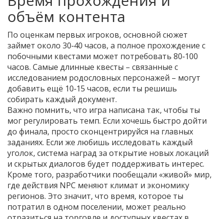
Время прохождения и
объём контента
По оценкам первых игроков, основной сюжет
займет около 30‑40 часов, а полное прохождение с
побочными квестами может потребовать 80‑100
часов. Самые длинные квесты – связанные с
исследованием родословных персонажей – могут
добавить ещё 10‑15 часов, если ты решишь
собирать каждый документ.
Важно помнить, что игра написана так, чтобы ты
мог регулировать темп. Если хочешь быстро дойти
до финала, просто сконцентрируйся на главных
заданиях. Если же любишь исследовать каждый
уголок, система наград за открытие новых локаций
и скрытых диалогов будет поддерживать интерес.
Кроме того, разработчики пообещали «живой» мир,
где действия NPC меняют климат и экономику
регионов. Это значит, что время, которое ты
потратил в одном поселении, может реально
отразиться на торговле и доступных квестах в