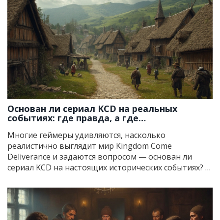
сюжет. Материал рассчитан на увлечённых
геймеров, исследующих нюансы истории.
Основан ли сериал KCD на реальных
событиях: где правда, а где
художественный вымысел
Многие геймеры удивляются, насколько
реалистично выглядит мир Kingdom Come
Deliverance и задаются вопросом — основан ли
сериал KCD на настоящих исторических событиях? В
этой статье мы рассмотрим, сколько правды в
сюжете игры, сравним игровые события с реальной
историей средневековой Богемии и расскажем, как
разработчики работали с историческими фактами.