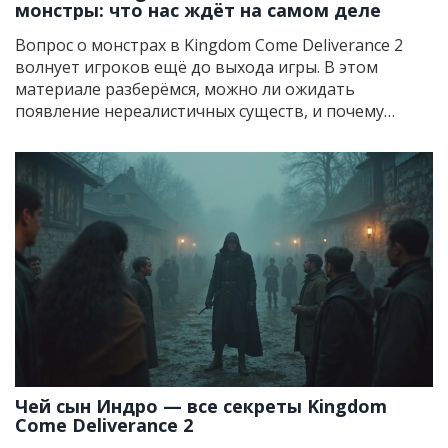
монстры: что нас ждёт на самом деле
Вопрос о монстрах в Kingdom Come Deliverance 2
волнует игроков ещё до выхода игры. В этом
материале разберёмся, можно ли ожидать
появление нереалистичных существ, и почему
разработчики так держатся за историческую
достоверность. Расскажем, к каким врагам
готовиться и на что делать ставку в бою. Упомянем
интересные детали из интервью разработчиков и
дадим советы тем, кто ждал битв с чудищами. Всё
— только факты и никакой воды.
Чей сын Индро — все секреты Kingdom
Come Deliverance 2