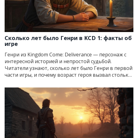
Сколько лет было Генри в KCD 1: факты об
игре
Генри из Kingdom Come: Deliverance — персонаж с
интересной историей и непростой судьбой.
Читатели узнают, сколько лет было Генри в первой
части игры, и почему возраст героя вызвал столько
обсуждений среди фанатов. В статье разбираются
официальные намёки разработчиков,
сравниваются реальные исторические события,
приводятся любопытные детали из игры. Материал
поможет разобраться, как возраст Генри влияет на
сюжет и игровой процесс.