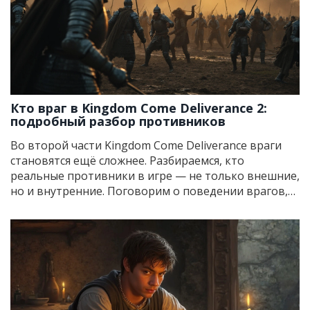
Кто враг в Kingdom Come Deliverance 2:
подробный разбор противников
Во второй части Kingdom Come Deliverance враги
становятся ещё сложнее. Разбираемся, кто
реальные противники в игре — не только внешние,
но и внутренние. Поговорим о поведении врагов,
неожиданных сюжетных поворотах и способах
противостоять им. Расскажем полезные фишки для
выживания и эффективной борьбы. Эта статья не
даст вам заблудиться в подробностях
средневекового конфликта.