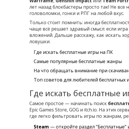
Warframe
,
Genshin Impact
или
Team Fortr
лет назад блокбастеры просто так! Не все
головоломки, гонки и РПГ на любой вкус.
Только стоит помнить: иногда бесплатност
чаще всё решает здравый смысл: если игр
вложений. Дальше расскажу, как искать х
ловушки.
Где искать бесплатные игры на ПК
Самые популярные бесплатные жанры
На что обращать внимание при скачива
Топ советов для любителей бесплатных 
Где искать бесплатные и
Самое простое — начинать поиск
бесплат
Epic Games Store, GOG и itch.io. На этих с
где легко фильтровать игры по жанрам, ре
Steam
— откройте раздел "Бесплатные" ил