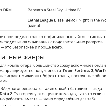
ез DRM
Beneath a Steel Sky, Ultima IV
Lethal League Blaze (демо), Night in the W
(мини)
ие происходило только с официальных сайтов этих пла
сходит из-за скачивания с подозрительных ресурсов.
— это безопаснее и проще всего.
латные жанры
для компьютера, большинство сразу вспоминает онлай
 жанр лидирует по популярности.
Team Fortress 2
,
Warf
орые играют миллионы. Эффект толпы, постоянные обно
ами.
OBA (многопользовательские онлайн-баталии) — сюда
Dota 2
. Тут соревнуются целые команды, так что если 
но работать вместе — жанр определённо для тебя.