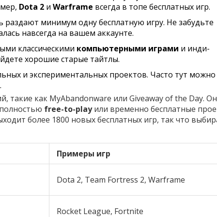
имер,
Dota 2
и
Warframe
всегда в топе бесплатных игр.
 раздают минимум одну бесплатную игру. Не забудьте
алась навсегда на вашем аккаунте.
ными классическими
компьютерными играми
и инди-
айдете хорошие старые тайтлы.
ьных и экспериментальных проектов. Часто тут можно
.
й, такие как MyAbandonware или Giveaway of the Day. О
 полностью
free-to-play
или временно бесплатные прое
выходит более 1800 новых бесплатных игр, так что выби
Примеры игр
Dota 2, Team Fortress 2, Warframe
Rocket League, Fortnite