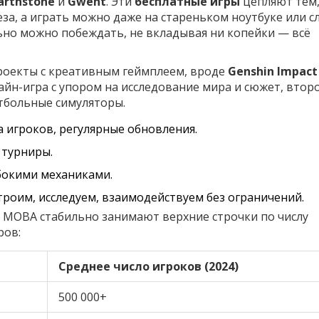
arthstone
и
Gwent
. Эти
бесплатные игры
цепляют тем,
за, а играть можно даже на стареньком ноутбуке или с
льно можно побеждать, не вкладывая ни копейки — всё
роекты с креативным геймплеем, вроде
Genshin Impact
айн-игра с упором на исследование мира и сюжет, втор
утбольные симуляторы.
 игроков, регулярные обновления.
 турниры.
убокими механиками.
роим, исследуем, взаимодействуем без ограничений.
и MOBA стабильно занимают верхние строчки по числу
ров:
Среднее число игроков (2024)
500 000+