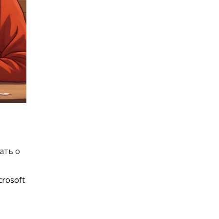
ать о
crosoft