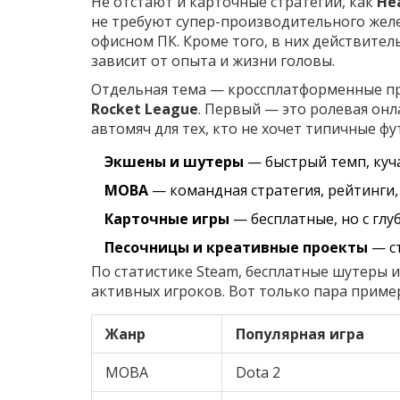
Не отстают и карточные стратегии, как
He
не требуют супер-производительного желе
офисном ПК. Кроме того, в них действите
зависит от опыта и жизни головы.
Отдельная тема — кроссплатформенные п
Rocket League
. Первый — это ролевая онл
автомяч для тех, кто не хочет типичные ф
Экшены и шутеры
— быстрый темп, куча
MOBA
— командная стратегия, рейтинги,
Карточные игры
— бесплатные, но с гл
Песочницы и креативные проекты
— ст
По статистике Steam, бесплатные шутеры 
активных игроков. Вот только пара приме
Жанр
Популярная игра
MOBA
Dota 2