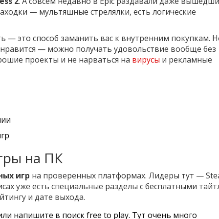
ess 2
. А совсем недавно в Epic раздавали даже вышедши
 находки — мультяшные стрелялки, есть логические
ь — это способ заманить вас к внутренним покупкам. Н
а нравится — можно получать удовольствие вообще без
орошие проекты и не нарваться на
вирусы
и рекламные
нии
игр
гры на ПК
ных игр
на проверенных платформах. Лидеры тут — Ste
ервисах уже есть специальные разделы с бесплатными тайт
йтингу и дате выхода.
и напишите в поиск free to play. Тут очень много