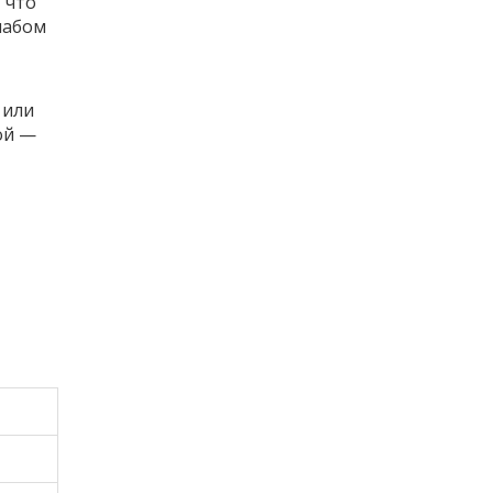
 что
лабом
или
ой —