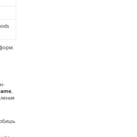
oods
тформ.
н-
rame
,
вления
любишь