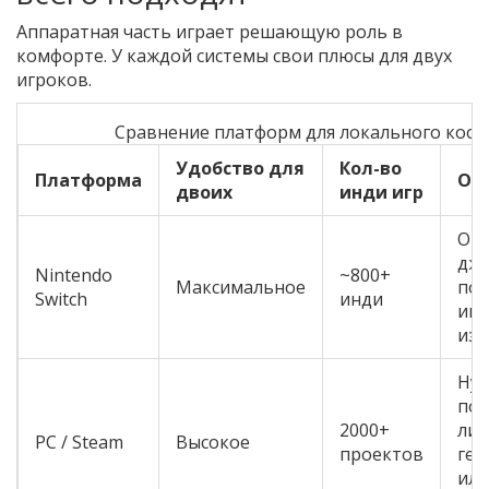
Аппаратная часть играет решающую роль в
комфорте. У каждой системы свои плюсы для двух
игроков.
Сравнение платформ для локального кооп
Удобство для
Кол-во
Платформа
Ос
двоих
инди игр
От
джо
Nintendo
~800+
Максимальное
по
Switch
инди
игр
из 
Ну
пок
2000+
ли
PC / Steam
Высокое
проектов
гей
или