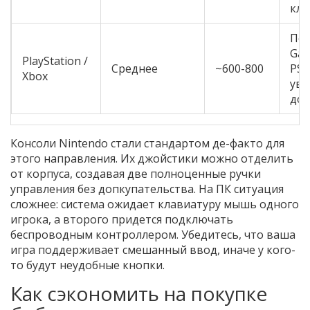
кла
По
Gam
PlayStation /
Среднее
~600-800
PS 
Xbox
уве
дос
Консоли Nintendo стали стандартом де-факто для
этого направления. Их джойстики можно отделить
от корпуса, создавая две полноценные ручки
управления без допкупательства. На ПК ситуация
сложнее: система ожидает клавиатуру мышь одного
игрока, а второго придется подключать
беспроводным контроллером. Убедитесь, что ваша
игра поддерживает смешанный ввод, иначе у кого-
то будут неудобные кнопки.
Как сэкономить на покупке