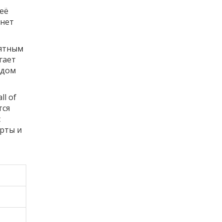
 её
 нет
оятным
гает
идом
ll of
тся
с
рты и