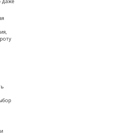
о даже
ая
ия,
ороту
ть
ыбор
т
 и