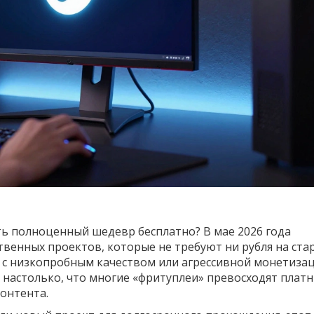
ть полноценный шедевр бесплатно? В мае 2026 года
твенных проектов, которые не требуют ни рубля на стар
 с низкопробным качеством или агрессивной монетизац
а настолько, что многие «фритуплеи» превосходят плат
контента.