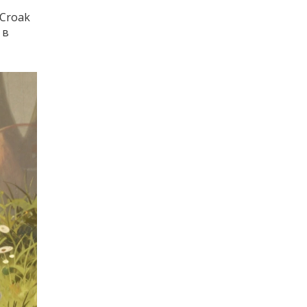
Croak
 в