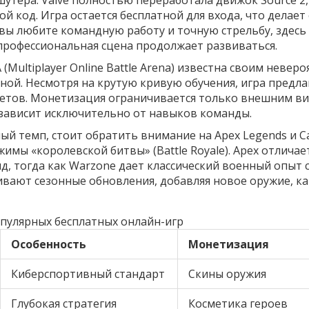
й код. Игра остается бесплатной для входа, что делает
 вы любите командную работу и точную стрельбу, здесь
 профессиональная сцена продолжает развиваться.
 (Multiplayer Online Battle Arena) известна своим невер
ной. Несмотря на крутую кривую обучения, игра предла
метов. Монетизация ограничивается только внешним в
 зависит исключительно от навыков команды.
ный темп, стоит обратить внимание на
Apex Legends
и
Ca
имы «королевской битвы» (Battle Royale). Apex отличае
, тогда как Warzone дает классический военный опыт 
вают сезонные обновления, добавляя новое оружие, ка
пулярных бесплатных онлайн-игр
Особенность
Монетизация
Киберспортивный стандарт
Скины оружия
Глубокая стратегия
Косметика героев