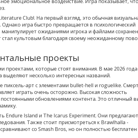
ное эмоциональное воздействие. Игра показывает, чт
з.
iterature Club!
. На первый взгляд, это обычная визуальн
 Однако игра быстро превращается в психологический
 манипулирует ожиданиями игрока и файлами сохранен
т стал культовым благодаря своему неожиданному пов
ентальные проекты
 проектами, которые стоят внимания. В мае 2026 года
а выделяют несколько интересных названий.
 пиксель-арт с элементами bullet-hell и roguelike. Смер
тавляет играть очень осторожно. Высокая сложность
 постоянными обновлениями контента. Это отличный в
намику.
ить
Endure Island
и
The Icarus Experiment
. Они предлагаю
едования. Также стоит присмотреться к
Brawlhalla
-
сравнивают со Smash Bros, но он полностью бесплатен