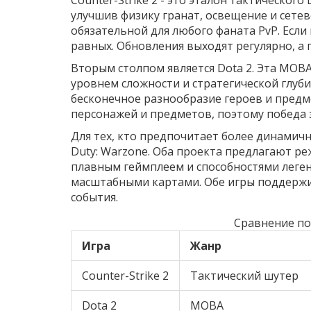
улучшив физику гранат, освещение и сетево
обязательной для любого фаната PvP. Если
равных. Обновления выходят регулярно, а
Вторым столпом является
Dota 2
. Эта MOBA
уровнем сложности и стратегической глуби
бесконечное разнообразие героев и пред
персонажей и предметов, поэтому победа
Для тех, кто предпочитает более динамич
Duty: Warzone
. Оба проекта предлагают реж
плавным геймплеем и способностями легенд
масштабными картами. Обе игры поддержи
события.
Сравнение по
Игра
Жанр
Counter-Strike 2
Тактический шутер
Dota 2
MOBA