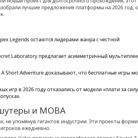
ли новый проект для долгосрочного прохождения, этот
зобрали лучшие предложения платформы на 2026 год, 
к.
pex Legends
остаются лидерами жанра с честной
ecret Laboratory
предлагает асимметричный мультиплеер
 A Short Adventure
доказывают, что бесплатные игры мо
х игр в 2026 году отказались от модели «плати за силу
опусках.
 шутеры и MOBA
ах, не упомянув гигантов индустрии. Эти проекты форм
 игроков ежедневно.
шутера. Valve полностью переработала движок Source 2,