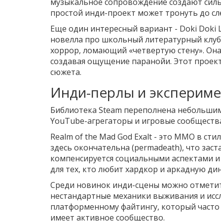
музыкальное сопровождение создают силь
простой инди-проект может тронуть до сле
Еще один интересный вариант -
Doki Doki L
новелла про школьный литературный клуб.
хоррор, ломающий «четвертую стену». Она
создавая ощущение паранойи. Этот проек
сюжета.
Инди-перлы и эксперим
Библиотека Steam переполнена небольшими
YouTube-агрегаторы и игровые сообществ
Realm of the Mad God Exalt
- это MMO в стиле
здесь окончательна (permadeath), что зас
компенсируется социальными аспектами и
для тех, кто любит хардкор и аркадную ди
Среди новинок инди-сцены можно отмет
нестандартные механики выживания и иссл
платформенному файтингу, который часто 
имеет активное сообщество.