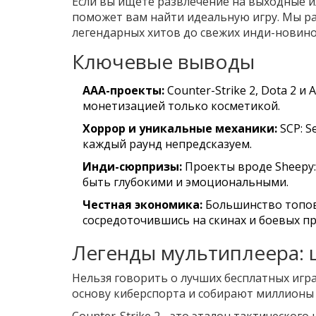
Если вы ищете развлечение на выходные и
поможет вам найти идеальную игру. Мы ра
легендарных хитов до свежих инди-новино
Ключевые выводы
AAA-проекты:
Counter-Strike 2
,
Dota 2
и
A
монетизацией только косметикой.
Хоррор и уникальные механики:
SCP: S
каждый раунд непредсказуем.
Инди-сюрпризы:
Проекты вроде
Sheepy:
быть глубокими и эмоциональными.
Честная экономика:
Большинство топовы
сосредоточившись на скинах и боевых пр
Легенды мультиплеера:
Нельзя говорить о лучших бесплатных игр
основу киберспорта и собирают миллионы
Counter-Strike 2
- это эталон тактического 