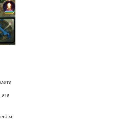
чаете
 эта
шевом