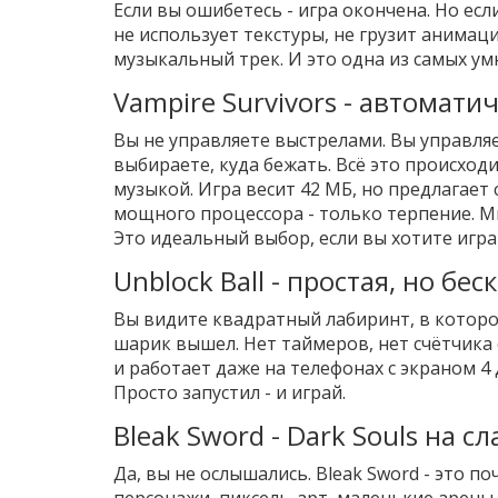
Если вы ошибетесь - игра окончена. Но есл
не использует текстуры, не грузит анимаци
музыкальный трек. И это одна из самых ум
Vampire Survivors - автомати
Вы не управляете выстрелами. Вы управляе
выбираете, куда бежать. Всё это происход
музыкой. Игра весит 42 МБ, но предлагает
мощного процессора - только терпение. Мн
Это идеальный выбор, если вы хотите играт
Unblock Ball - простая, но б
Вы видите квадратный лабиринт, в которо
шарик вышел. Нет таймеров, нет счётчика 
и работает даже на телефонах с экраном 4
Просто запустил - и играй.
Bleak Sword - Dark Souls на 
Да, вы не ослышались. Bleak Sword - это п
персонажи, пиксель-арт, маленькие арены. 