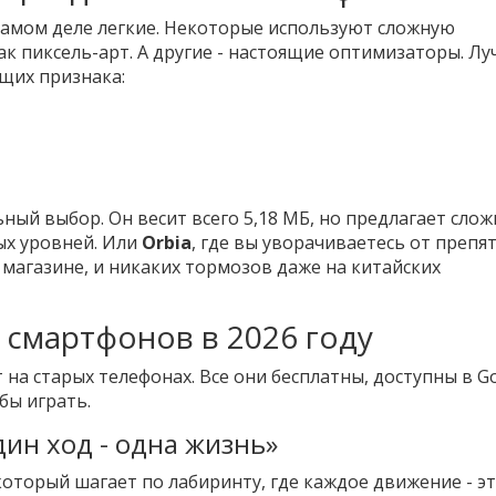
 самом деле легкие. Некоторые используют сложную
ак пиксель-арт. А другие - настоящие оптимизаторы. Л
щих признака:
ьный выбор. Он весит всего 5,18 МБ, но предлагает сло
ых уровней. Или
Orbia
, где вы уворачиваетесь от препя
в магазине, и никаких тормозов даже на китайских
 смартфонов в 2026 году
 на старых телефонах. Все они бесплатны, доступны в G
обы играть.
один ход - одна жизнь»
торый шагает по лабиринту, где каждое движение - эт