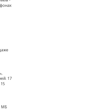
ефонах
даже
ь,
ей. 17
 15
2 МБ