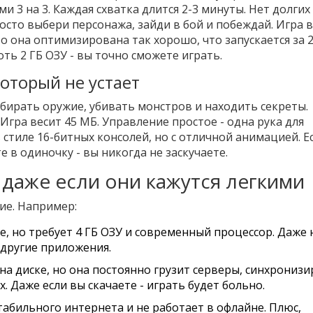
ями 3 на 3. Каждая схватка длится 2-3 минуты. Нет долгих
росто выбери персонажа, зайди в бой и побеждай. Игра 
 Но она оптимизирована так хорошо, что запускается за 
хоть 2 ГБ ОЗУ - вы точно сможете играть.
который не устает
бирать оружие, убивать монстров и находить секреты.
Игра весит 45 МБ. Управление простое - одна рука для
в стиле 16-битных консолей, но с отличной анимацией. Е
е в одиночку - вы никогда не заскучаете.
 даже если они кажутся легкими
ие. Например:
, но требует 4 ГБ ОЗУ и современный процессор. Даже 
 другие приложения.
 на диске, но она постоянно грузит серверы, синхронизи
. Даже если вы скачаете - играть будет больно.
стабильного интернета и не работает в офлайне. Плюс,