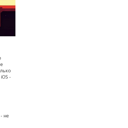
e
не
олько
iOS -
- не