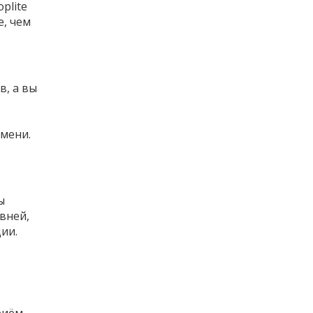
plite
е, чем
в, а вы
емени.
ы
вней,
ии.
риём -