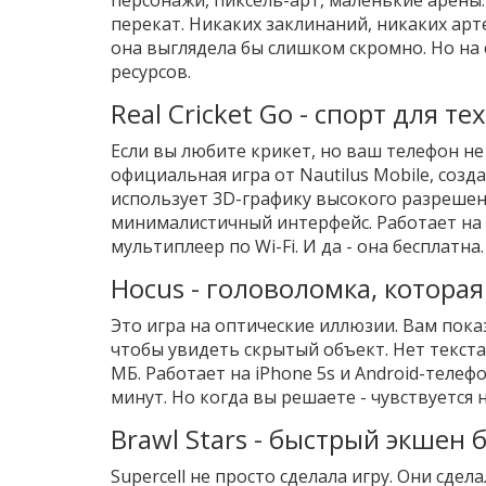
перекат. Никаких заклинаний, никаких арт
она выглядела бы слишком скромно. Но на с
ресурсов.
Real Cricket Go - спорт для те
Если вы любите крикет, но ваш телефон не т
официальная игра от Nautilus Mobile, соз
использует 3D-графику высокого разрешени
минималистичный интерфейс. Работает на 1
мультиплеер по Wi-Fi. И да - она бесплатна.
Hocus - головоломка, которая
Это игра на оптические иллюзии. Вам пока
чтобы увидеть скрытый объект. Нет текста.
МБ. Работает на iPhone 5s и Android-телеф
минут. Но когда вы решаете - чувствуется
Brawl Stars - быстрый экшен 
Supercell не просто сделала игру. Они сдел