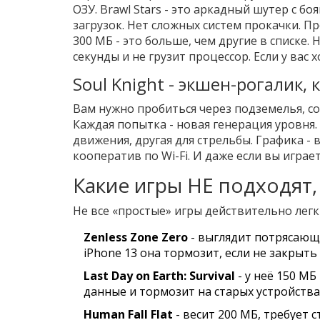
ОЗУ. Brawl Stars - это аркадный шутер с бо
загрузок. Нет сложных систем прокачки. П
300 МБ - это больше, чем другие в списке.
секунды и не грузит процессор. Если у вас 
Soul Knight - экшен-рогалик, 
Вам нужно пробиться через подземелья, со
Каждая попытка - новая генерация уровня. 
движения, другая для стрельбы. Графика - 
кооператив по Wi-Fi. И даже если вы играет
Какие игры НЕ подходят,
Не все «простые» игры действительно легк
Zenless Zone Zero
- выглядит потрясающе
iPhone 13 она тормозит, если не закрыть
Last Day on Earth: Survival
- у неё 150 МБ
данные и тормозит на старых устройствах
Human Fall Flat
- весит 200 МБ, требует 