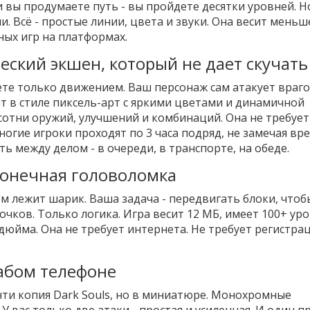
и вы продумаете путь - вы пройдете десятки уровней. Ho
и. Всё - простые линии, цвета и звуки. Она весит меньш
ных игр на платформах.
ческий экшен, который не дает скучать
те только движением. Ваш персонаж сам атакует враго
ит в стиле пиксель-арт с яркими цветами и динамичной
 сотни оружий, улучшений и комбинаций. Она не требует
огие игроки проходят по 3 часа подряд, не замечая вр
ь между делом - в очереди, в транспорте, на обеде.
есконечная головоломка
м лежит шарик. Ваша задача - передвигать блоки, чтоб
очков. Только логика. Игра весит 12 МБ, имеет 100+ уро
 дюйма. Она не требует интернета. Не требует регистрац
слабом телефоне
очти копия Dark Souls, но в миниатюре. Монохромные
У вас только две атаки - простая и усиленная. И один п