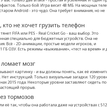
ефактов. Только бой. Игра весит 48 МБ. На мощных тел
таром Android - это чудо. Она требует внимания, но не
х, кто не хочет грузить телефон
янет FIFA или PES - Real Cricket Go - ваш выбор. Это
данная специально для бюджетных устройств. Она не
я. Всё - 2D-анимации, простые модели игроков, и
 ГБ ОЗУ. Есть режимы «выживание», «тест на время» и 
 ломает мозг
зывают картинку - и вы должны понять, как её изменит
 Нет инструкций. Только визуальные загадки. 120 уровн
онах 2015 года. Некоторые уровни заставляют сидеть по
 настоящий прорыв.
без тормозов
али её так, чтобы она работала даже на устройствах с 51