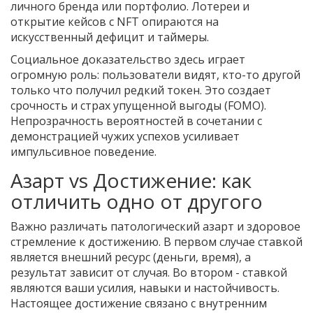
личного бренда или портфолио. Лотереи и
открытие кейсов с NFT опираются на
искусственный дефицит и таймеры.
Социальное доказательство здесь играет
огромную роль: пользователи видят, кто-то другой
только что получил редкий токен. Это создает
срочность и страх упущенной выгоды (FOMO).
Непрозрачность вероятностей в сочетании с
демонстрацией чужих успехов усиливает
импульсивное поведение.
Азарт vs Достижение: как
отличить одно от другого
Важно различать патологический азарт и здоровое
стремление к достижению. В первом случае ставкой
является внешний ресурс (деньги, время), а
результат зависит от случая. Во втором - ставкой
являются ваши усилия, навыки и настойчивость.
Настоящее достижение связано с внутренним