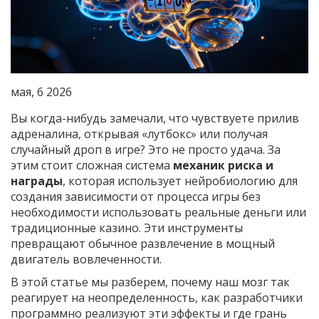
мая, 6 2026
Вы когда-нибудь замечали, что чувствуете прилив
адреналина, открывая «лутбокс» или получая
случайный дроп в игре? Это не просто удача. За
этим стоит сложная система
механик риска и
награды
, которая
использует нейробиологию для
создания зависимости от процесса игры без
необходимости использовать реальные деньги или
традиционные казино
. Эти инструменты
превращают обычное развлечение в мощный
двигатель вовлеченности.
В этой статье мы разберем, почему наш мозг так
реагирует на неопределенность, как разработчики
программно реализуют эти эффекты и где грань