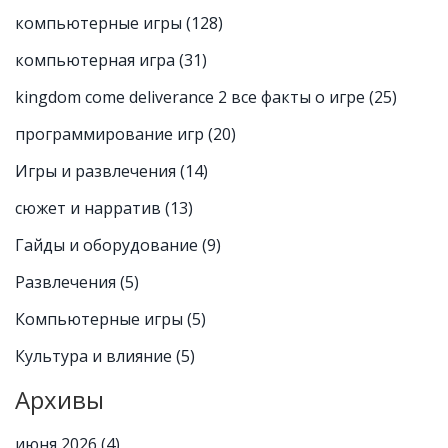
компьютерные игры
(128)
компьютерная игра
(31)
kingdom come deliverance 2 все факты о игре
(25)
программирование игр
(20)
Игры и развлечения
(14)
сюжет и нарратив
(13)
Гайды и оборудование
(9)
Развлечения
(5)
Компьютерные игры
(5)
Культура и влияние
(5)
Архивы
июня 2026
(4)