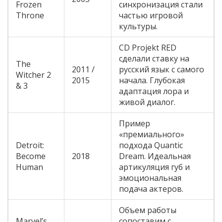
Frozen
синхронизация стали
Throne
частью игровой
культуры.
CD Projekt RED
сделали ставку на
The
2011 /
русский язык с самого
Witcher 2
2015
начала. Глубокая
& 3
адаптация лора и
живой диалог.
Пример
«премиального»
Detroit:
подхода Quantic
Become
2018
Dream. Идеальная
Human
артикуляция губ и
эмоциональная
подача актеров.
Объем работы
Marvel’s
сопоставим с