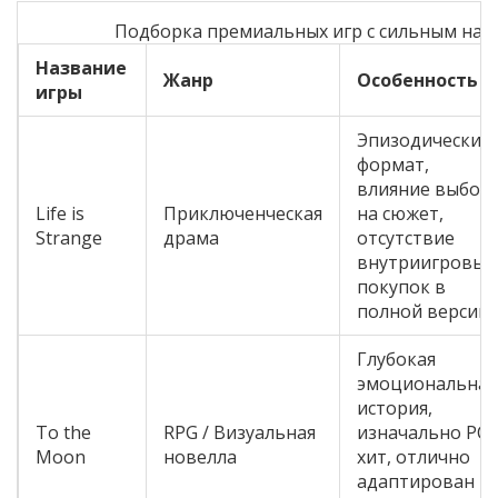
Подборка премиальных игр с сильным на
Название
Жанр
Особенность
игры
Эпизодический
формат,
влияние выбор
Life is
Приключенческая
на сюжет,
Strange
драма
отсутствие
внутриигровых
покупок в
полной версии.
Глубокая
эмоциональная
история,
To the
RPG / Визуальная
изначально PC-
Moon
новелла
хит, отлично
адаптирован