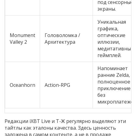
под сенсорные
экраны.
Уникальная
графика,
Monument
Головоломка /
оптические
Valley 2
Архитектура
иллюзии,
медитативный
геймплей.
Напоминает
ранние Zelda,
полноценное
Oceanhorn
Action-RPG
приключение
без
микроплатежей
Редакции iXBT Live и Т-Ж регулярно выделяют эти
тайтлы как эталоны качества. Здесь ценность
заложена в самом контенте, а не в продаже