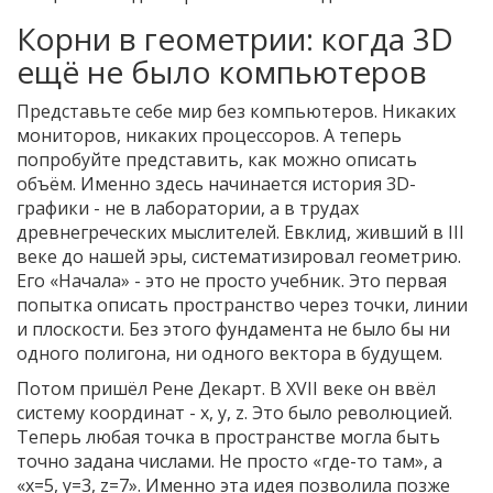
Корни в геометрии: когда 3D
ещё не было компьютеров
Представьте себе мир без компьютеров. Никаких
мониторов, никаких процессоров. А теперь
попробуйте представить, как можно описать
объём. Именно здесь начинается история 3D-
графики - не в лаборатории, а в трудах
древнегреческих мыслителей. Евклид, живший в III
веке до нашей эры, систематизировал геометрию.
Его «Начала» - это не просто учебник. Это первая
попытка описать пространство через точки, линии
и плоскости. Без этого фундамента не было бы ни
одного полигона, ни одного вектора в будущем.
Потом пришёл Рене Декарт. В XVII веке он ввёл
систему координат - x, y, z. Это было революцией.
Теперь любая точка в пространстве могла быть
точно задана числами. Не просто «где-то там», а
«x=5, y=3, z=7». Именно эта идея позволила позже